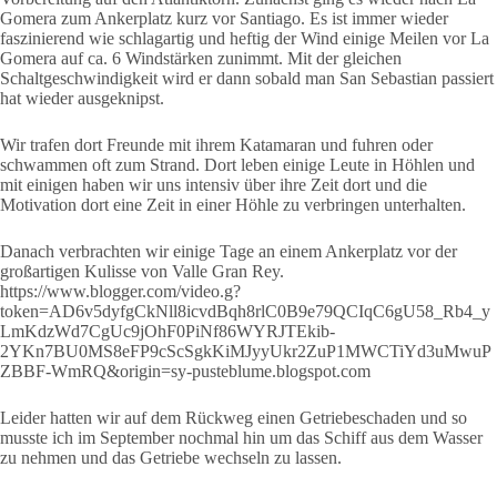
Gomera zum Ankerplatz kurz vor Santiago. Es ist immer wieder
faszinierend wie schlagartig und heftig der Wind einige Meilen vor La
Gomera auf ca. 6 Windstärken zunimmt. Mit der gleichen
Schaltgeschwindigkeit wird er dann sobald man San Sebastian passiert
hat wieder ausgeknipst.
Wir trafen dort Freunde mit ihrem Katamaran und fuhren oder
schwammen oft zum Strand. Dort leben einige Leute in Höhlen und
mit einigen haben wir uns intensiv über ihre Zeit dort und die
Motivation dort eine Zeit in einer Höhle zu verbringen unterhalten.
Danach verbrachten wir einige Tage an einem Ankerplatz vor der
großartigen Kulisse von Valle Gran Rey.
https://www.blogger.com/video.g?
token=AD6v5dyfgCkNll8icvdBqh8rlC0B9e79QCIqC6gU58_Rb4_y
LmKdzWd7CgUc9jOhF0PiNf86WYRJTEkib-
2YKn7BU0MS8eFP9cScSgkKiMJyyUkr2ZuP1MWCTiYd3uMwuP
ZBBF-WmRQ&origin=sy-pusteblume.blogspot.com
Leider hatten wir auf dem Rückweg einen Getriebeschaden und so
musste ich im September nochmal hin um das Schiff aus dem Wasser
zu nehmen und das Getriebe wechseln zu lassen.